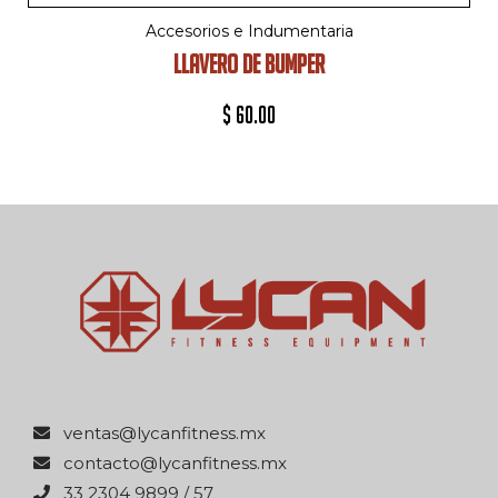
Accesorios e Indumentaria
LLAVERO DE BUMPER
$
60.00
xm.ssentifnacyl@satnev
xm.ssentifnacyl@otcatnoc
75 / 9989 4032 33