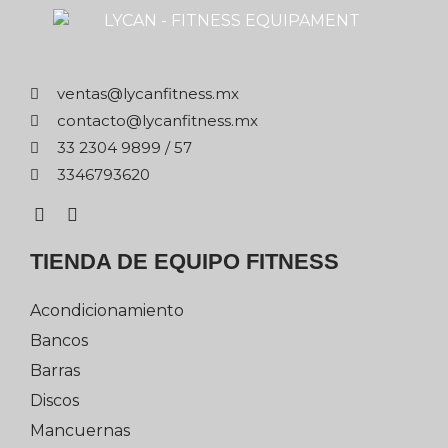
xm.ssentifnacyl@satnev
xm.ssentifnacyl@otcatnoc
75 / 9989 4032 33
0263976433
TIENDA DE EQUIPO FITNESS
Acondicionamiento
Bancos
Barras
Discos
Mancuernas