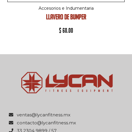
Accesorios e Indumentaria
LLAVERO DE BUMPER
$
60.00
xm.ssentifnacyl@satnev
xm.ssentifnacyl@otcatnoc
75 / 9989 4032 33