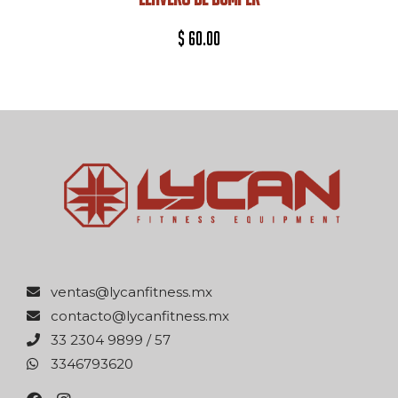
$
60.00
xm.ssentifnacyl@satnev
xm.ssentifnacyl@otcatnoc
75 / 9989 4032 33
0263976433