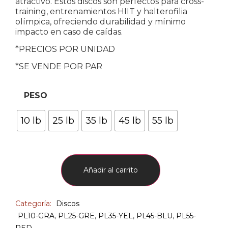
atractivo. Estos discos son perfectos para cross-
training, entrenamientos HIIT y halterofilia
olímpica, ofreciendo durabilidad y mínimo
impacto en caso de caídas.
*PRECIOS POR UNIDAD
*SE VENDE POR PAR
PESO
10 lb
25 lb
35 lb
45 lb
55 lb
Añadir al carrito
Categoría:
Discos
PL10-GRA
,
PL25-GRE
,
PL35-YEL
,
PL45-BLU
,
PL55-