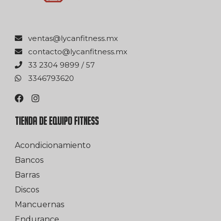
xm.ssentifnacyl@satnev
xm.ssentifnacyl@otcatnoc
75 / 9989 4032 33
0263976433
TIENDA DE EQUIPO FITNESS
Acondicionamiento
Bancos
Barras
Discos
Mancuernas
Endurance