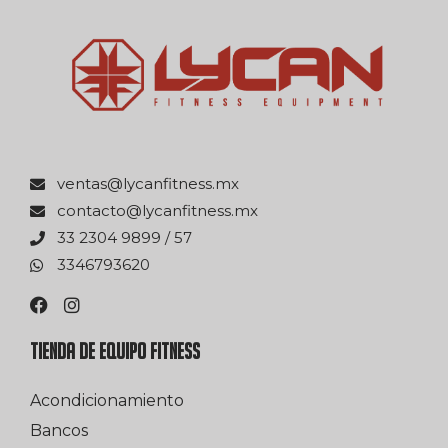
xm.ssentifnacyl@satnev
xm.ssentifnacyl@otcatnoc
75 / 9989 4032 33
0263976433
TIENDA DE EQUIPO FITNESS
Acondicionamiento
Bancos