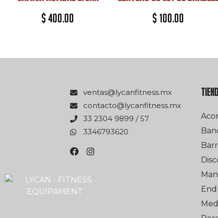
$
400.00
$
100.00
TIEN
xm.ssentifnacyl@satnev
xm.ssentifnacyl@otcatnoc
Aco
75 / 9989 4032 33
Ban
0263976433
Barr
Disc
Man
End
Med 