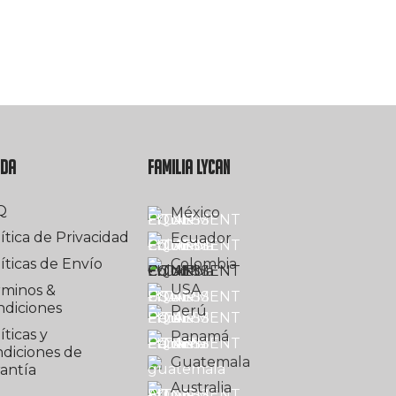
UDA
FAMILIA LYCAN
Q
México
ítica de Privacidad
Ecuador
íticas de Envío
Colombia
USA
rminos &
ndiciones
Perú
íticas y
Panamá
diciones de
Guatemala
antía
Australia