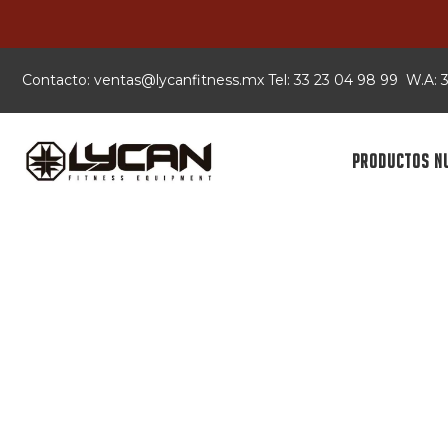
Contacto:
xm.ssentifnacyl@satnev
Tel: 33 23 04 98 99 W.A:
PRODUCTOS N