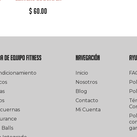
$
60.00
DA DE EQUIPO FITNESS
NAVEGACIÓN
AY
ndicionamiento
Inicio
FA
cos
Nosotros
Pol
as
Blog
Pol
os
Contacto
Té
Co
cuernas
Mi Cuenta
Pol
urance
con
Balls
gar