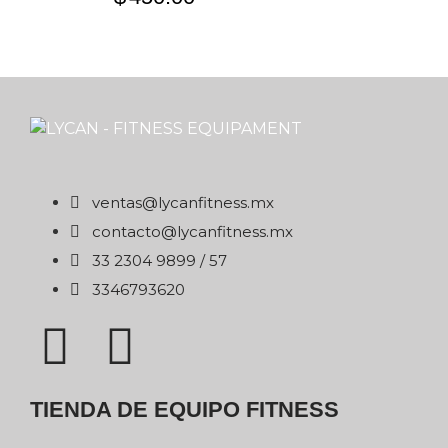
xm.ssentifnacyl@satnev
xm.ssentifnacyl@otcatnoc
75 / 9989 4032 33
0263976433
TIENDA DE EQUIPO FITNESS