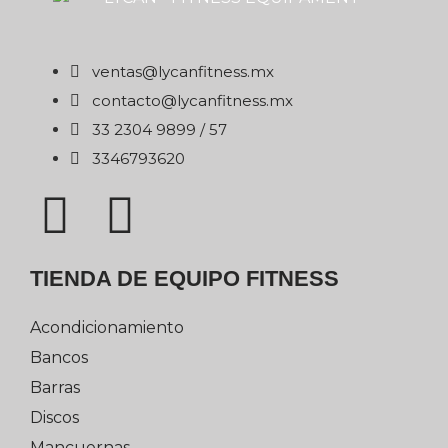
xm.ssentifnacyl@satnev
xm.ssentifnacyl@otcatnoc
75 / 9989 4032 33
0263976433
TIENDA DE EQUIPO FITNESS
Acondicionamiento
Bancos
Barras
Discos
Mancuernas