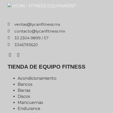
xm.ssentifnacyl@satnev
xm.ssentifnacyl@otcatnoc
75 / 9989 4032 33
0263976433
TIENDA DE EQUIPO FITNESS
Acondicionamiento
Bancos
Barras
Discos
Mancuernas
Endurance