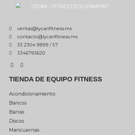
xm.ssentifnacyl@satnev
xm.ssentifnacyl@otcatnoc
75 / 9989 4032 33
0263976433
TIENDA DE EQUIPO FITNESS
Acondicionamiento
Bancos
Barras
Discos
Mancuernas