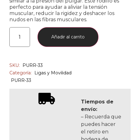
similar a la presión del pulgar. Este rodillo es
perfecto para ayudar a aliviar la tensión
muscular, reducir la rigidez y deshacer los
nudos en las fibras musculares.
Añadir al carrito
SKU:
PURR-33
Categoría:
Ligas y Movilidad
PURR-33
Tiempos de
envío:
– Recuerda que
puedes hacer
el retiro en
bodega de