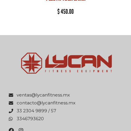
$
450.00
xm.ssentifnacyl@satnev
xm.ssentifnacyl@otcatnoc
75 / 9989 4032 33
0263976433