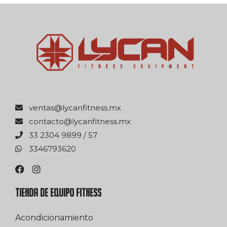
xm.ssentifnacyl@satnev
xm.ssentifnacyl@otcatnoc
75 / 9989 4032 33
0263976433
TIENDA DE EQUIPO FITNESS
Acondicionamiento