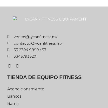
xm.ssentifnacyl@satnev
xm.ssentifnacyl@otcatnoc
75 / 9989 4032 33
0263976433
TIENDA DE EQUIPO FITNESS
Acondicionamiento
Bancos
Barras