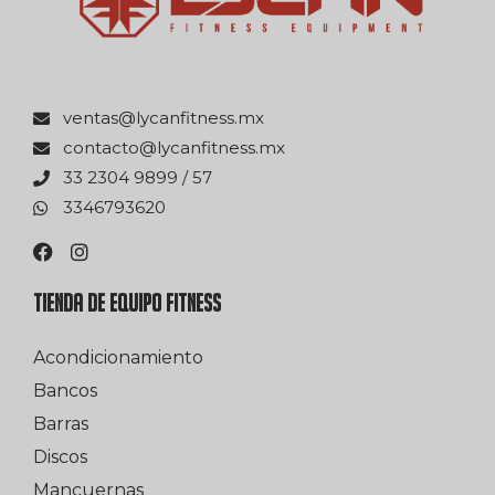
xm.ssentifnacyl@satnev
xm.ssentifnacyl@otcatnoc
75 / 9989 4032 33
0263976433
TIENDA DE EQUIPO FITNESS
Acondicionamiento
Bancos
Barras
Discos
Mancuernas