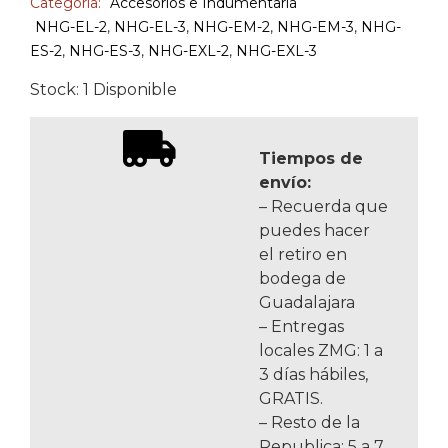
Categoría:
Accesorios e Indumentaria
NHG-EL-2
,
NHG-EL-3
,
NHG-EM-2
,
NHG-EM-3
,
NHG-
ES-2
,
NHG-ES-3
,
NHG-EXL-2
,
NHG-EXL-3
Stock: 1 Disponible
Tiempos de
envío:
– Recuerda que
puedes hacer
el retiro en
bodega de
Guadalajara
– Entregas
locales ZMG: 1 a
3 días hábiles,
GRATIS.
– Resto de la
Republica: 5 a 7