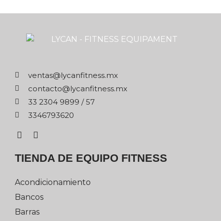
xm.ssentifnacyl@satnev
xm.ssentifnacyl@otcatnoc
75 / 9989 4032 33
0263976433
TIENDA DE EQUIPO FITNESS
Acondicionamiento
Bancos
Barras