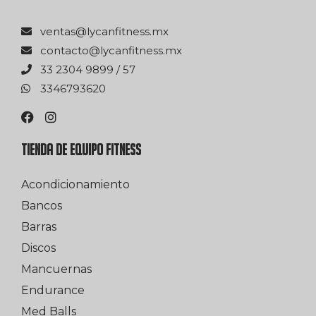
xm.ssentifnacyl@satnev
xm.ssentifnacyl@otcatnoc
75 / 9989 4032 33
0263976433
TIENDA DE EQUIPO FITNESS
Acondicionamiento
Bancos
Barras
Discos
Mancuernas
Endurance
Med Balls