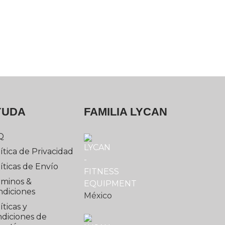
YUDA
FAMILIA LYCAN
Q
ítica de Privacidad
íticas de Envío
rminos &
ndiciones
México
íticas y
diciones de