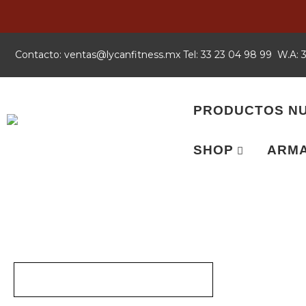
Contacto:
xm.ssentifnacyl@satnev
Tel: 33 23 04 98 99 W.A:
PRODUCTOS N
SHOP
ARMA