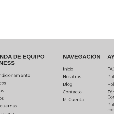
ENDA DE EQUIPO
NAVEGACIÓN
A
TNESS
Inicio
FA
ndicionamiento
Nosotros
Pol
cos
Blog
Pol
as
Contacto
Té
Co
os
Mi Cuenta
Pol
cuernas
con
urance