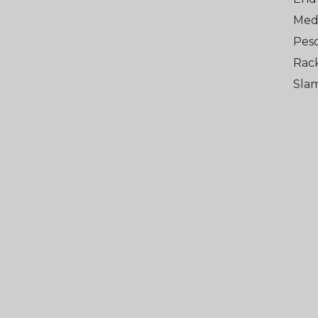
Med 
Pes
Rack
Slam