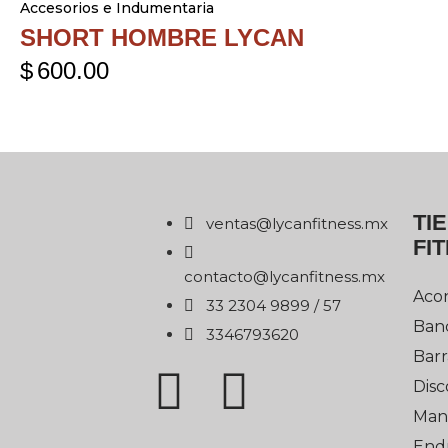
Accesorios e Indumentaria
SHORT HOMBRE LYCAN
$
600.00
TI
xm.ssentifnacyl@satnev
FI
xm.ssentifnacyl@otcatnoc
Aco
75 / 9989 4032 33
Ban
0263976433
Barr
Disc
Man
End