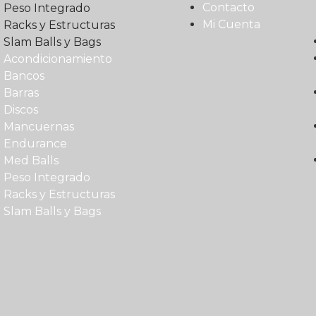
Contacto
Peso Integrado
Mi Cuenta
Racks y Estructuras
Slam Balls y Bags
Acondicionamiento
Bancos
Barras
Discos
Mancuernas
Endurance
Med Balls
Peso Integrado
Racks y Estructuras
Slam Balls y Bags