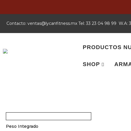
Contacto:
xm.ssentifnacyl@satnev
Tel: 33 23 04 98 99 W.A:
PRODUCTOS N
SHOP
ARMA
Peso Integrado