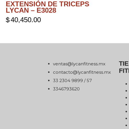
EXTENSIÓN DE TRICEPS
LYCAN – E3028
$
40,450.00
TI
xm.ssentifnacyl@satnev
FI
xm.ssentifnacyl@otcatnoc
75 / 9989 4032 33
0263976433