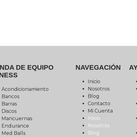
ENDA DE EQUIPO
NAVEGACIÓN
A
TNESS
Inicio
Nosotros
Acondicionamiento
Blog
Bancos
Contacto
Barras
Mi Cuenta
Discos
Inicio
Mancuernas
Nosotros
Endurance
Blog
Med Balls