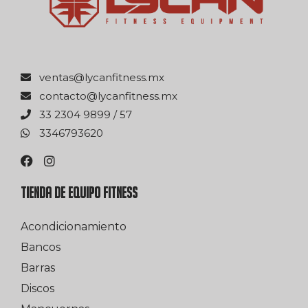
xm.ssentifnacyl@satnev
xm.ssentifnacyl@otcatnoc
75 / 9989 4032 33
0263976433
TIENDA DE EQUIPO FITNESS
Acondicionamiento
Bancos
Barras
Discos