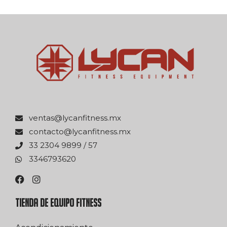
xm.ssentifnacyl@satnev
xm.ssentifnacyl@otcatnoc
75 / 9989 4032 33
0263976433
TIENDA DE EQUIPO FITNESS