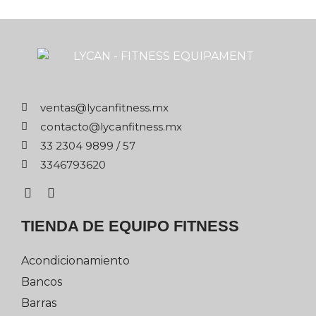
xm.ssentifnacyl@satnev
xm.ssentifnacyl@otcatnoc
75 / 9989 4032 33
0263976433
TIENDA DE EQUIPO FITNESS
Acondicionamiento
Bancos
Barras