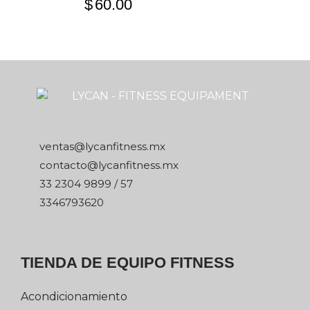
$
60.00
xm.ssentifnacyl@satnev
xm.ssentifnacyl@otcatnoc
75 / 9989 4032 33
0263976433
TIENDA DE EQUIPO FITNESS
Acondicionamiento