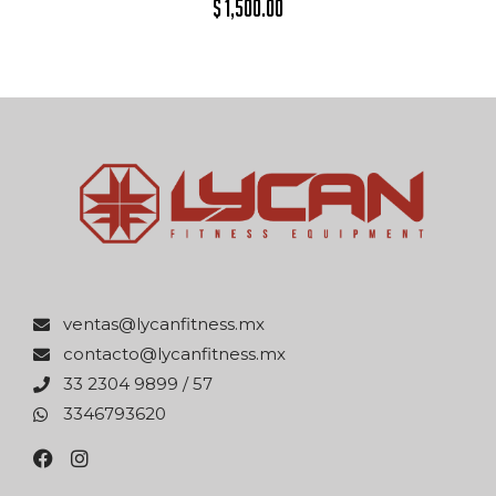
$
1,500.00
xm.ssentifnacyl@satnev
xm.ssentifnacyl@otcatnoc
75 / 9989 4032 33
0263976433