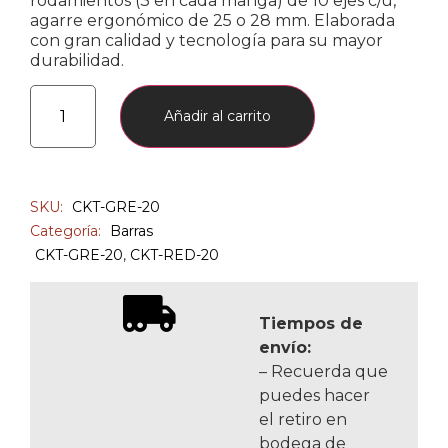
rodamientos (3 en cada manga) de 10 ejes c/u,
agarre ergonómico de 25 o 28 mm. Elaborada
con gran calidad y tecnología para su mayor
durabilidad.
Añadir al carrito
SKU:
CKT-GRE-20
Categoría:
Barras
CKT-GRE-20
,
CKT-RED-20
Tiempos de
envío:
– Recuerda que
puedes hacer
el retiro en
bodega de