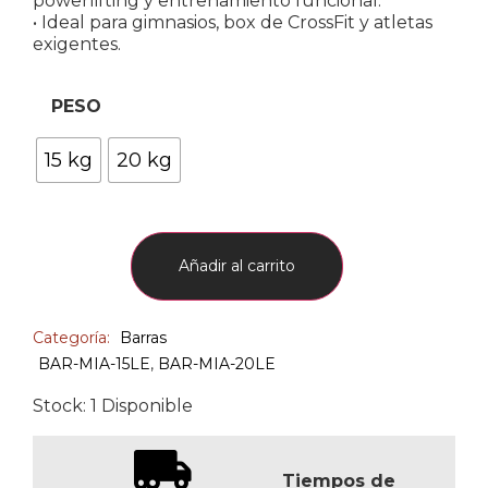
powerlifting y entrenamiento funcional.
• Ideal para gimnasios, box de CrossFit y atletas
exigentes.
PESO
15 kg
20 kg
Añadir al carrito
Categoría:
Barras
BAR-MIA-15LE
,
BAR-MIA-20LE
Stock: 1 Disponible
Tiempos de