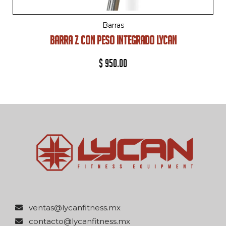
Barras
BARRA Z CON PESO INTEGRADO LYCAN
$
950.00
xm.ssentifnacyl@satnev
xm.ssentifnacyl@otcatnoc