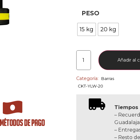
PESO
15 kg
20 kg
Añadir al c
Categoría:
Barras
CKT-YLW-20
Tiempos 
– Recuerd
 MÉTODOS DE PAGO
Guadalaja
– Entregas
– Resto de