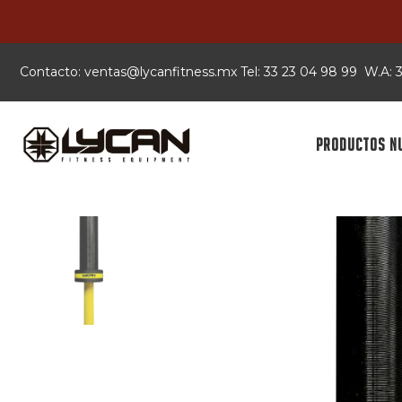
Contacto:
xm.ssentifnacyl@satnev
Tel: 33 23 04 98 99 W.A:
PRODUCTOS N