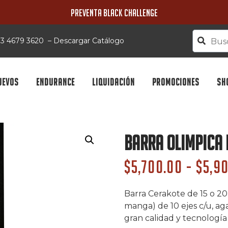
PREVENTA BLACK CHALLENGE
 33 4679 3620
–
Descargar Catálogo
UEVOS
ENDURANCE
LIQUIDACIÓN
PROMOCIONES
SH
Barra Olimpica 
$
5,700.00
-
$
5,9
Barra Cerakote de 15 o 20
manga) de 10 ejes c/u, a
gran calidad y tecnología