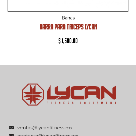
Barras
BARRA PARA TRICEPS LYCAN
$
1,500.00
xm.ssentifnacyl@satnev
xm.ssentifnacyl@otcatnoc