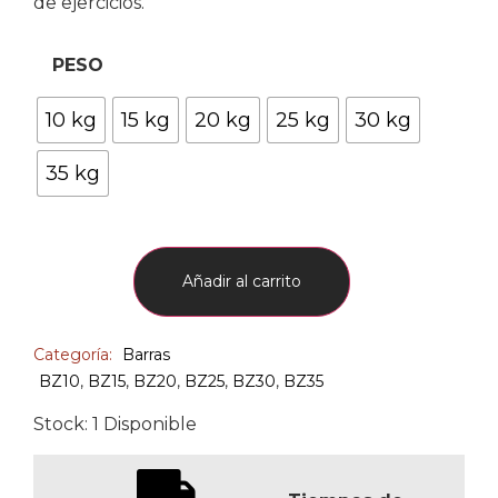
de ejercicios.
PESO
10 kg
15 kg
20 kg
25 kg
30 kg
35 kg
Añadir al carrito
Categoría:
Barras
BZ10
,
BZ15
,
BZ20
,
BZ25
,
BZ30
,
BZ35
Stock: 1 Disponible