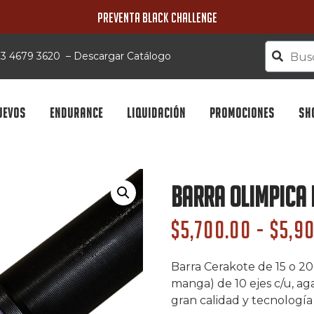
PREVENTA BLACK CHALLENGE
 33 4679 3620
–
Descargar Catálogo
UEVOS
ENDURANCE
LIQUIDACIÓN
PROMOCIONES
SH
Barra Olimpica
$
5,700.00
-
$
5,9
Barra Cerakote de 15 o 20
manga) de 10 ejes c/u, a
gran calidad y tecnología