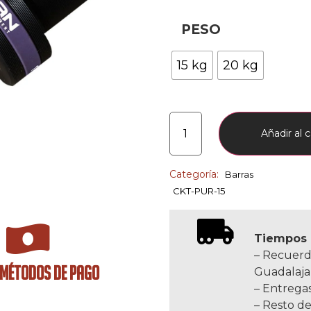
PESO
15 kg
20 kg
Añadir al c
Categoría:
Barras
CKT-PUR-15
Tiempos 
– Recuerd
 MÉTODOS DE PAGO
Guadalaja
– Entregas
– Resto de