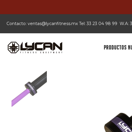
Contacto:
xm.ssentifnacyl@satnev
Tel: 33 23 04 98 99 W.A:
PRODUCTOS N