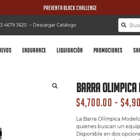
PREVENTA BLACK CHALLENGE
 33 4679 3620
–
Descargar Catálogo
UEVOS
ENDURANCE
LIQUIDACIÓN
PROMOCIONES
SH
Barra Olimpica 
$
4,700.00
-
$
4,9
La Barra Olímpica Modelo 
quienes buscan un equipo
Disponible en dos opcione