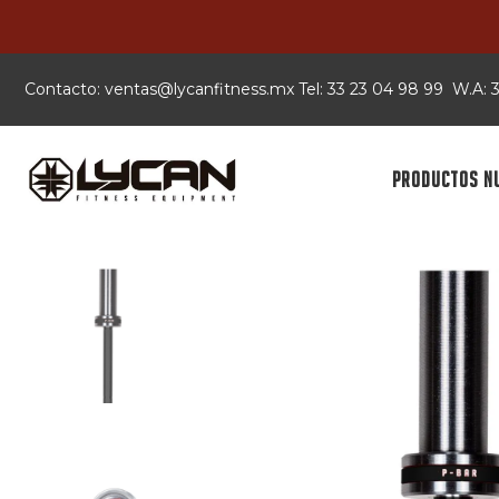
Contacto:
xm.ssentifnacyl@satnev
Tel: 33 23 04 98 99 W.A:
PRODUCTOS N