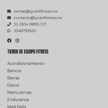
xm.ssentifnacyl@satnev
xm.ssentifnacyl@otcatnoc
75 / 9989 4032 33
0263976433
TIENDA DE EQUIPO FITNESS
Acondicionamiento
Bancos
Barras
Discos
Mancuernas
Endurance
Med Balls