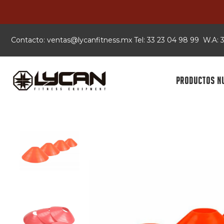
Contacto:
xm.ssentifnacyl@satnev
Tel: 33 23 04 98 99 W.A:
PRODUCTOS N