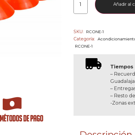
Añadir al c
SKU:
RCONE-1
Categoría:
Acondicionamient
RCONE-1
Tiempos 
– Recuerd
Guadalaja
– Entregas
– Resto de
-Zonas ext
 MÉTODOS DE PAGO
Descripción