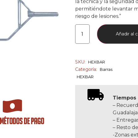
la técnica y la seguridad 
permitiéndote levantar 
riesgo de lesiones.”
Añadir al c
SKU:
HEXBAR
Categoría:
Barras
HEXBAR
Tiempos 
– Recuerd
Guadalaja
 MÉTODOS DE PAGO
– Entregas
– Resto de
-Zonas ext