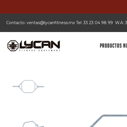
Contacto:
xm.ssentifnacyl@satnev
Tel: 33 23 04 98 99 W.A:
PRODUCTOS N