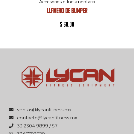
Accesorios e Indumentaria
LLAVERO DE BUMPER
$
60.00
xm.ssentifnacyl@satnev
xm.ssentifnacyl@otcatnoc
75 / 9989 4032 33
0263976433