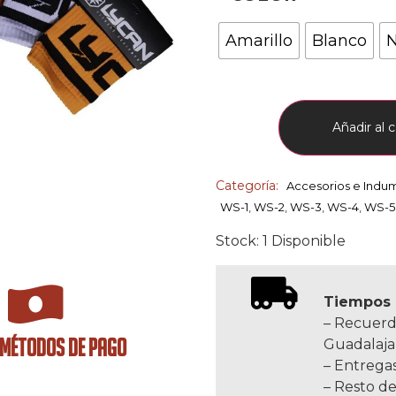
Amarillo
Blanco
N
Añadir al c
Categoría:
Accesorios e Indu
WS-1
,
WS-2
,
WS-3
,
WS-4
,
WS-5
Stock: 1 Disponible
Tiempos 
– Recuerd
 MÉTODOS DE PAGO
Guadalaja
– Entregas
– Resto de