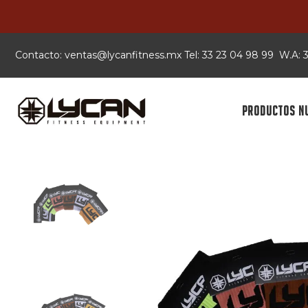
Contacto:
xm.ssentifnacyl@satnev
Tel: 33 23 04 98 99 W.A:
PRODUCTOS N