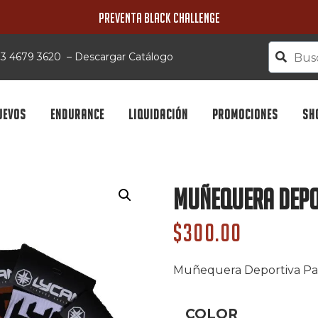
PREVENTA BLACK CHALLENGE
 33 4679 3620
–
Descargar Catálogo
UEVOS
ENDURANCE
LIQUIDACIÓN
PROMOCIONES
SH
Muñequera Depo
$
300.00
Muñequera Deportiva Pa
COLOR