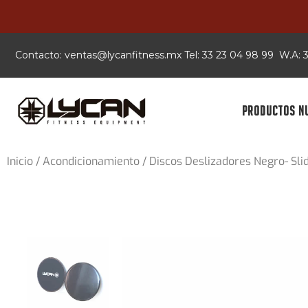
Contacto:
xm.ssentifnacyl@satnev
Tel: 33 23 04 98 99 W.A:
PRODUCTOS N
Inicio
/
Acondicionamiento
/ Discos Deslizadores Negro- Sli