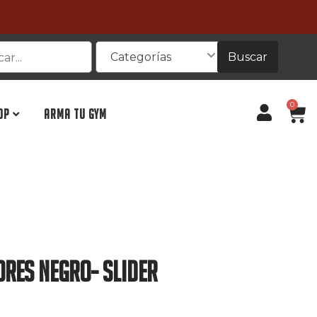
Buscar
Categorías
0
OP
ARMA TU GYM
ores Negro- Slider