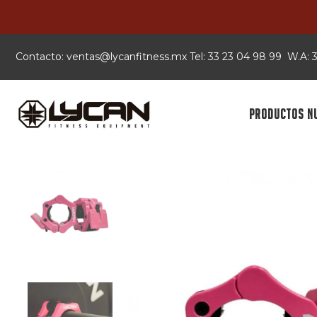
Contacto:
xm.ssentifnacyl@satnev
Tel: 33 23 04 98 99 W.A:
PRODUCTOS N