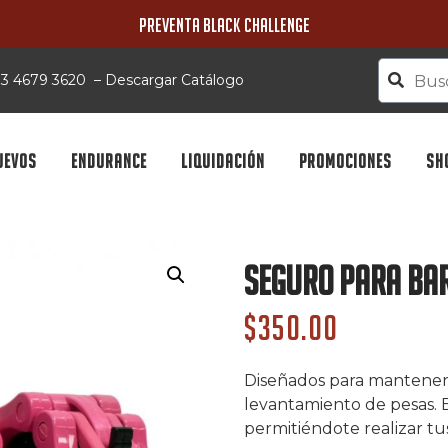
PREVENTA BLACK CHALLENGE
 33 4679 3620
–
Descargar Catálogo
UEVOS
ENDURANCE
LIQUIDACIÓN
PROMOCIONES
SH
Seguro Para Bar
$
350.00
Diseñados para mantener 
levantamiento de pesas. E
permitiéndote realizar tus