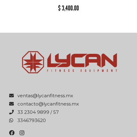
$
3,400.00
xm.ssentifnacyl@satnev
xm.ssentifnacyl@otcatnoc
75 / 9989 4032 33
0263976433