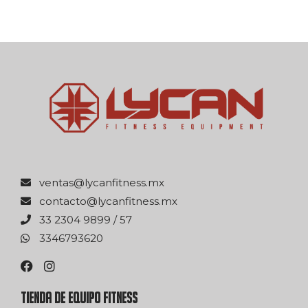
xm.ssentifnacyl@satnev
xm.ssentifnacyl@otcatnoc
75 / 9989 4032 33
0263976433
TIENDA DE EQUIPO FITNESS