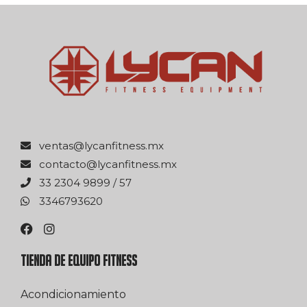
xm.ssentifnacyl@satnev
xm.ssentifnacyl@otcatnoc
75 / 9989 4032 33
0263976433
TIENDA DE EQUIPO FITNESS
Acondicionamiento