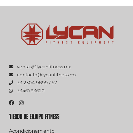
xm.ssentifnacyl@satnev
xm.ssentifnacyl@otcatnoc
75 / 9989 4032 33
0263976433
TIENDA DE EQUIPO FITNESS
Acondicionamiento