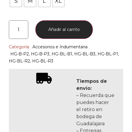
S
M
L
XL
Añadir al carrito
Categoría:
Accesorios e Indumentaria
HG-B-P2
,
HG-B-P3
,
HG-BL-B1
,
HG-BL-B3
,
HG-BL-P1
,
HG-BL-R2
,
HG-BL-R3
Tiempos de
envío:
– Recuerda que
puedes hacer
el retiro en
bodega de
Guadalajara
– Entregas