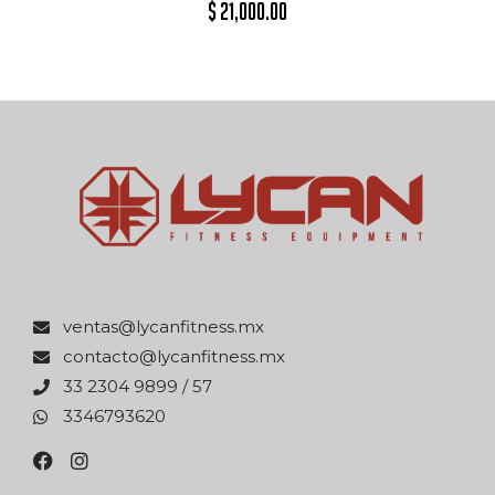
$
21,000.00
xm.ssentifnacyl@satnev
xm.ssentifnacyl@otcatnoc
75 / 9989 4032 33
0263976433