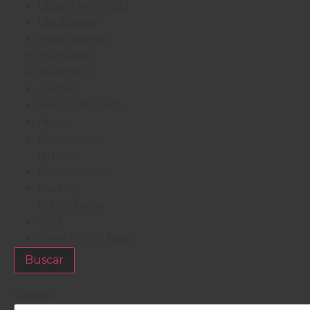
Ligas y Movilidad
Liquidacion
Mancuernas
Máquinas
Med Balls
Outlet
Peso Integrado
Pisos
Productos
Nuevos
Promociones
Racks y
Estructuras
Sets
Slam Balls y Bags
Buscar
Search